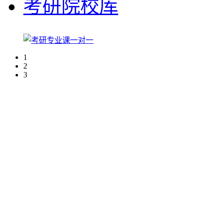
考研院校库
1
2
3