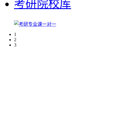
考研院校库
1
2
3