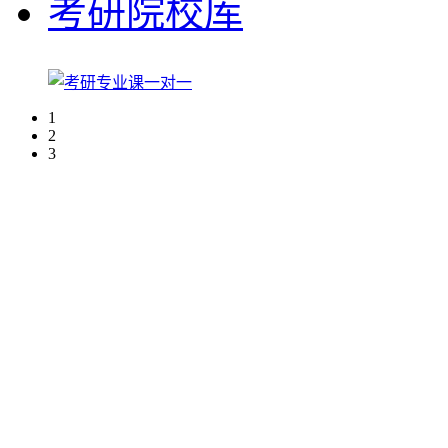
考研院校库
1
2
3