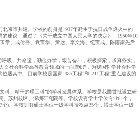
由教育部与北京市共建。学校的前身是1937年诞生于抗日战争烽火中的
的建议，通过了《关于成立中国人民大学的决定》。1950年10
吴玉章、成仿吾、袁宝华、黄达、李文海、纪宝成、陈雨露先后
同呼吸、共命运，勤俭办学，艰苦奋斗，积极探索，求真务实，
人文社会科学高等教育领域的一面旗帜”，为我国哲学社会科学
其中。目前学校是国家“985工程”和“211工程”重点建设的
文科、精干的理工科”的学科发展体系。学校是我国首批设立研
学院、苏州校区、深圳研究院等。学校设有学士学位专业81个，
学科7个)。学校拥有硕士学位一级学科授权点35个，博士学位一级