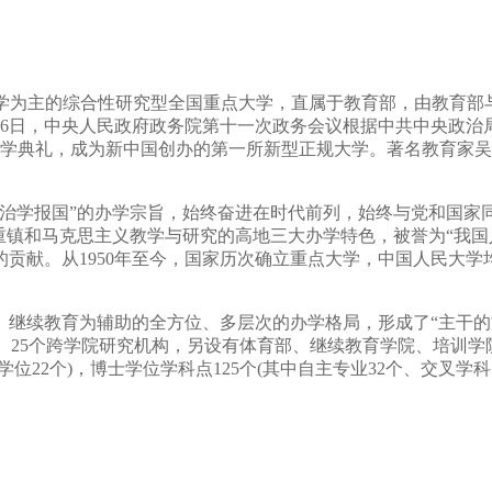
)是一所以人文社会科学为主的综合性研究型全国重点大学，直属于教育部，
月16日，中央人民政府政务院第十一次政务会议根据中共中央政治局
开学典礼，成为新中国创办的第一所新型正规大学。著名教育家
、治学报国”的办学宗旨，始终奋进在时代前列，始终与党和国家
重镇和马克思主义教学与研究的高地三大办学特色，被誉为“我国
献。从1950年至今，国家历次确立重点大学，中国人民大学均位居
、继续教育为辅助的全方位、多层次的办学格局，形成了“主干的
院)、25个跨学院研究机构，另设有体育部、继续教育学院、培训
学位22个)，博士学位学科点125个(其中自主专业32个、交叉