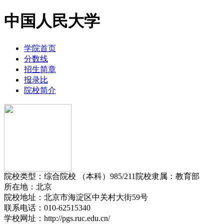
中国人民大学
学院首页
分数线
招生简章
报录比
院校简介
院校类型：
综合院校 （本科）
985/211
院校隶属：
教育部
所在
地：
北京
院校地址：
北京市海淀区中关村大街59号
联系电话：
010-62515340
学校网址：
http://pgs.ruc.edu.cn/