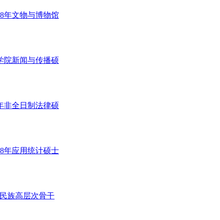
18年文物与博物馆
闻学院新闻与传播硕
8年非全日制法律硕
18年应用统计硕士
数民族高层次骨干