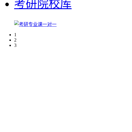
考研院校库
1
2
3