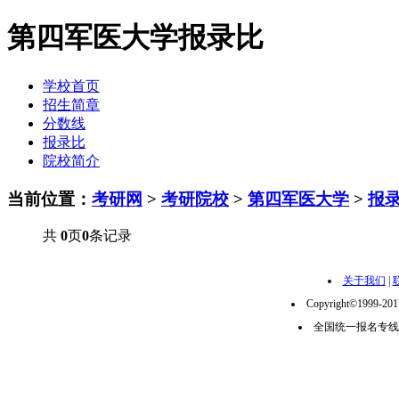
第四军医大学报录比
学校首页
招生简章
分数线
报录比
院校简介
当前位置：
考研网
>
考研院校
>
第四军医大学
>
报
共
0
页
0
条记录
关于我们
|
Copyright©1999-2
全国统一报名专线：02