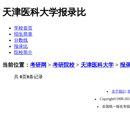
天津医科大学报录比
学校首页
招生简章
分数线
报录比
院校简介
当前位置：
考研网
>
考研院校
>
天津医科大学
>
报
共
0
页
0
条记录
关于我们
|
Copyright©1999-2
全国统一报名专线：02