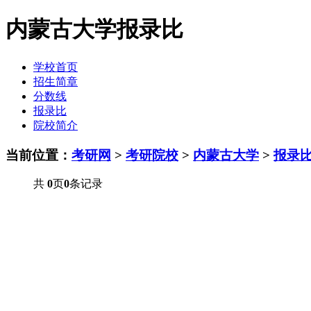
内蒙古大学报录比
学校首页
招生简章
分数线
报录比
院校简介
当前位置：
考研网
>
考研院校
>
内蒙古大学
>
报录
共
0
页
0
条记录