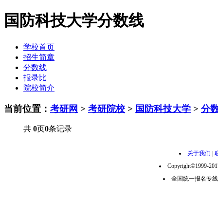
国防科技大学分数线
学校首页
招生简章
分数线
报录比
院校简介
当前位置：
考研网
>
考研院校
>
国防科技大学
>
分
共
0
页
0
条记录
关于我们
|
Copyright©1999-2
全国统一报名专线：02