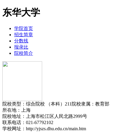
东华大学
学院首页
招生简章
分数线
报录比
院校简介
院校类型：
综合院校 （本科）
211
院校隶属：
教育部
所在
地：
上海
院校地址：
上海市松江区人民北路2999号
联系电话：
021-67792102
学校网址：
http://yjszs.dhu.edu.cn/main.htm