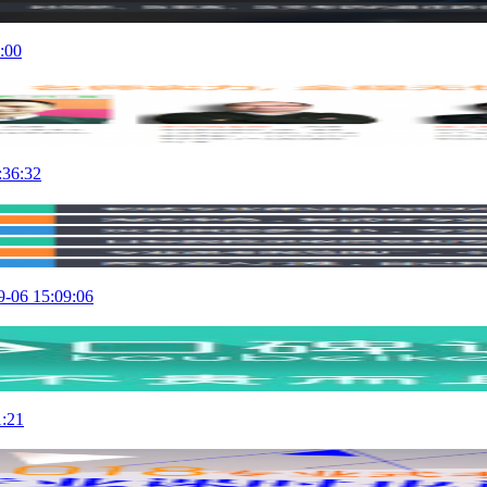
:00
:36:32
9-06 15:09:06
1:21