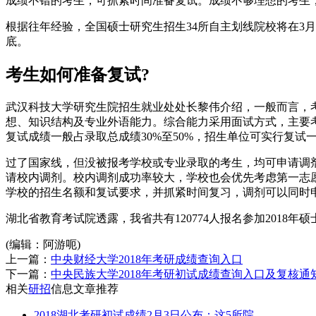
成绩不错的考生，可抓紧时间准备复试。成绩不够理想的考生
根据往年经验，全国硕士研究生招生34所自主划线院校将在3月
底。
考生如何准备复试?
武汉科技大学研究生院招生就业处处长黎伟介绍，一般而言，
想、知识结构及专业外语能力。综合能力采用面试方式，主要
复试成绩一般占录取总成绩30%至50%，招生单位可实行复
过了国家线，但没被报考学校或专业录取的考生，均可申请调
请校内调剂。校内调剂成功率较大，学校也会优先考虑第一志
学校的招生名额和复试要求，并抓紧时间复习，调剂可以同时
湖北省教育考试院透露，我省共有120774人报名参加2018年硕士研
(编辑：阿游呃)
上一篇：
中央财经大学2018年考研成绩查询入口
下一篇：
中央民族大学2018年考研初试成绩查询入口及复核通
相关
研招
信息文章推荐
2018湖北考研初试成绩2月3日公布：这5所院