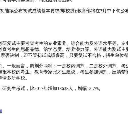
，可着手准备调剂、再战或另谋出路。
初陆续公布初试成绩基本要求(即校线);教育部将在3月中下旬公
考研复试主要考查考生的专业素养、综合能力及外语水平等。专
考查考生的思想品德、治学态度、培养潜力等。外语能力测试主
试一票否决制，即不管初试成绩多高，只要复试不合格，招生单位
剂。一般而言，调剂分两种：一是校内调剂，二是校外调剂。考
愿报本校的考生。教育专家张才生建议，考生参加调剂，应清楚
申请多所学校。
究生考试，比2017年增加13638人，增幅12.7%。
知