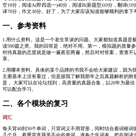
空10分，阅读A(即四选一)40分，阅读B(新题型)10分，翻
译70分，作文30分。好了，为了大家应该知道能够顺利的拿
一、参考资料
1.用什么资料。这是一个老生常谈的问题。大家都知道真题
读500篇之类。我的回答是，绝对不用。第一，模拟题的质量
对待真题的态度就是做一遍甚至两遍，然后对对答案，查查不
享。
2.用哪本资料。具体的某个品牌的书我不会给大家建议，因为
主册基本上没有看过，但是据我了解我那年之后真题解析的附
是， 大家可以在论坛找到，高质量的真题合集，以20年为最
可以配合学习。
二、各个模块的复习
词汇
每天背40到50个单词，只背词义不用背形，同时结合着词根
几个月，着重背真题里不会的单词。准备个生词本，把在阅读