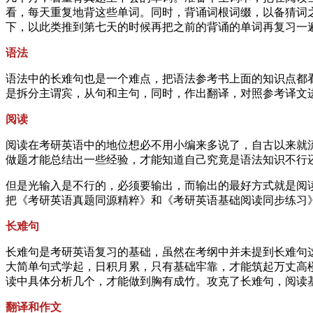
看，每天重复地背这些单词。同时，背诵词根词缀，以备猜词
下，以此类推到第七天的时候再把之前的背诵的单词再复习一
语法
语法中的长难句也是一个难点，把语法参考书上面的知识点都看
是拆分主谓宾，从句和主句，同时，作出翻译，对照参考译文
阅读
阅读在考研英语中的地位想必不用小编来多说了，自古以来就
做题才能总结出一些经验，才能知道自己究竟是语法知识不行
但是光输入是不行的，必须要输出，而输出的最好方式就是阅
把《考研英语真题同源精粹》和《考研英语基础阅读同步练习
长难句
长难句是考研英语复习的基础，虽然在考纲中并未提到长难句
大简单句式学起，日积月累，只有基础牢靠，才能筑起万丈高
读中具体分析几个，才能做到胸有成竹。攻克了长难句，阅读
翻译和作文