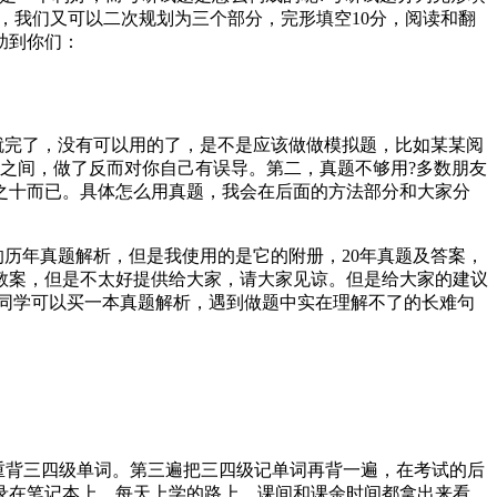
试偏好，我们又可以二次规划为三个部分，完形填空10分，阅读和翻
助到你们：
就完了，没有可以用的了，是不是应该做做模拟题，比如某某阅
次之间，做了反而对你自己有误导。第二，真题不够用?多数朋友
之十而已。具体怎么用真题，我会在后面的方法部分和大家分
的历年真题解析，但是我使用的是它的附册，20年真题及答案，
教案，但是不太好提供给大家，请大家见谅。但是给大家的建议
的同学可以买一本真题解析，遇到做题中实在理解不了的长难句
着重背三四级单词。第三遍把三四级记单词再背一遍，在考试的后
录在笔记本上，每天上学的路上，课间和课余时间都拿出来看