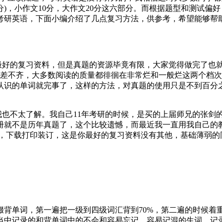
译(10分)，小作文10分，大作文20分这六部分。而根据题型和测
下考研英语，下面小编介绍了几点复习方法，供参考，希望能够帮
是极好的复习资料，但是真题的资源毕竟有限，大家觉得做完了也
参差不齐，大多数阅读的质量都徘徊在非常烂和一般烂这两个档
认识的单词就完事了，这样的方法，对真题的使用只是不到百分
我也不太了解。我自己11年考研的时候，是买的上届师兄的张剑
册就不是历年真题了，这个比较遗憾，而最近我一直用我自己的
佳，下载打印装订，这是你最好的复习资料没有其他，基础薄弱
词缀背单词，第一遍把一级到四级词汇背到70%，第二遍的时候
当中记录的和背单词中的不会和容易忘记，容易记混的生词，记