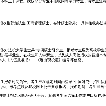
门本科主干课程。我校部分专业不招收同等学力考生，请考生注
均招收推荐免试生(工商管理硕士、会计硕士除外)，具体接收办法
)均招收“退役大学生士兵”专项硕士研究生。报考考生应为高校学
(往)届毕业生、在校生和入学新生，以及成人高校招收的普通本专
本人《入伍批准书》、《退出现役证》编号等信息。
准。考生应在规定时间内登录“中国研究生招生信息网”(公网网址http://y
机构、报考点以及我校网上公告要求报名。报名期间，考生可自
点办理网上报名和现场确认手续。其他考生应选择工作或户口所在