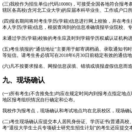
(三)我校作为招生单位(代码10080)，可接受全国各地符合
辖区各高校(含河北工业大学)的应届本科毕业生、工作或户口
(四)报名期间将对考生学历(学籍)信息进行网上校验，并在考生提交报
本人学历(学籍)信息，根据查询到的信息准确填报毕业院校、
未通过学历(学籍)校验的考生应及时到学籍学历权威认证机构
(五)考生填报的“通信地址”主要用于邮寄调档函、录取通知书
等短信。请考生务必填写在2018年6月30日前稳定有效的通信
(六)凡不按要求报名、网报信息误填、错填或填报虚假信息而
九、现场确认
(一)所有考生(不含推免生)均应在规定时间内到报考点指定
地区报考组织情况自行确定和公布。
我校作为报考点，现场确认和考试地点均在北辰校区，现场确
(二)考生现场确认应提交本人居民身份证、学历证书(普通高
考“退役大学生士兵专项硕士研究生招生计划”的考生还应提