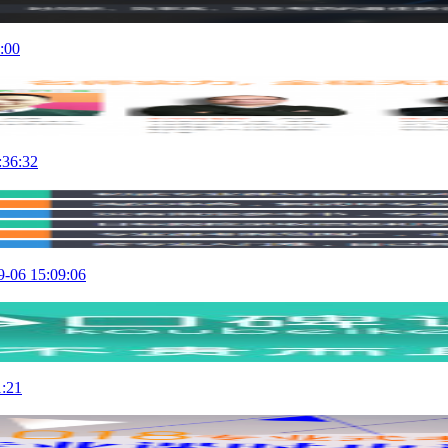
:00
:36:32
9-06 15:09:06
1:21