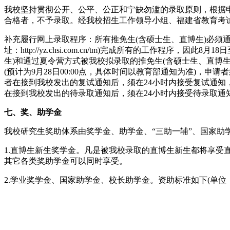
我校坚持贯彻公开、公平、公正和宁缺勿滥的录取原则，根据
合格者，不予录取。经我校招生工作领导小组、福建省教育考
补充履行网上录取程序：所有推免生(含硕士生、直博生)必须
址：http://yz.chsi.com.cn/tm)完成所有的工作程
生)和通过夏令营方式被我校拟录取的推免生(含硕士生、直博
(预计为9月28日00:00点，具体时间以教育部通知为准)，
者在接到我校发出的复试通知后，须在24小时内接受复试通知
在接到我校发出的待录取通知后，须在24小时内接受待录取
七、奖、助学金
我校研究生奖助体系由奖学金、助学金、“三助一辅”、国家
1.直博生新生奖学金。凡是被我校录取的直博生新生都将享受
其它各类奖助学金可以同时享受。
2.学业奖学金、国家助学金、校长助学金。资助标准如下(单位：