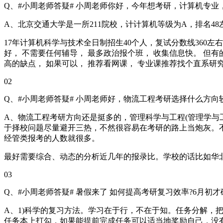
Q、#小周老师答疑# 小周老师你好，今年想考研，计算机专业
A、北京交通大学是一所211院校，计计算机等级为A，排名48
17年计算机科学与技术全日制招生40个人，复试分数线360左
好， 不需要任何辅导， 最多政治报个班， 收集信息快。 但
高的缺点， 如果可以， 推荐看网课， 专业课推荐找个直系研
02
Q、#小周老师答疑# 小周老师好，物流工程考研选择什么方
A、物流工程考研方向还是挺多的，管理科学与工程(管理学与
于择校问题尽量避开三热，不然很容易在考研的路上当炮灰。
经管类报考的人数就很多。
最好需要综合、动态的分析近几年的报录比。学校的话比如华
03
Q、#小周老师答疑# 暑假来了 如何提高考研复习效率?6月初
A、1)科学的复习方法。学习在于行，不在于知。任务分解
任务本上打勾，如果能提前完成任务可以适当地奖励自己，没