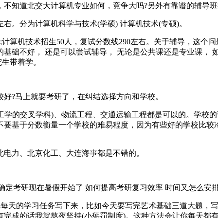
，不知道北交大计算机专业如何，竞争大吗?另外有靠谱的辅导班
左右。分为计算机科学与技术(学硕) 计算机技术(专硕)。
右;计算机技术招生50人，复试分数线290左右。关于辅导，这个
有的基础不好， 还是可以尝试辅导， 无论是公共课还是专业课， 
究生带着学。
向较好?马上就要考研了，在纠结选择方向和学校。
工学的交叉学科)、物流工程、交通运输工程都是可以的。学校的
不要基于分数衡量一个学校的难易程度，因为有些好的学校比较
北电力、北京化工、大连海事都是不错的。
才确定考研现在暑假开始了 如何提高考研复习效率 时间又怎么安排
，把每天的学习任务写下来，比如今天要写完艺术基础三道大题，
有完成的话我就熬夜坚持(小惩罚制度)。这种方法会让你每天都