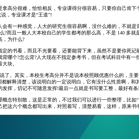
高分很难，恰恰相反，专业课得分很容易，只要你自己肯下个功夫，
说，专业课才是“王道”!
人会有一种感觉，人大的研究生很容易啊，没什么难的，不就是
而且一般人大本校自己的学生都考的那么高，不是 140 多就是 1
高，为什么?
指定的书看，而且不光要看，还要能背下来，虽然不是要你死记
我背哪个?怎么背?人大现在不指定参考书，但在考试科目中有一
看大块。
说说了。其实，本校生考高分并不是说本校照顾优惠什么的，主
名词都解释清楚，该说明白的一定说明白，它有没什么性质啊，和
的发挥，切记不可随意发挥!最后一点就是书写要工整，最好有条
概念特别散，这是正常的，不过我们可以进行一些整理，比如“名义
己把这六个概念都写出来，对照着写，清楚易看，这样，原来书