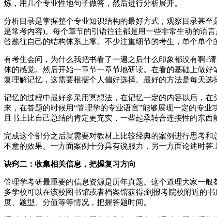
炼，用几个专业性地句子做答，然后进行分析展开。
分析目录是掌握整个专业知识结构的最好方式，观察目录甚至
是常考内容)。每个章节的引语往往都是用一些非常生动的语
答题往自己的结构体系上靠。不少注重细节的考生，单个单个
有考生会问，为什么我把书看了一遍之后什么印象都没有啊?
体的感觉。然后开始一章节一章节地研读。在看的基础上做好
复理解记忆，这需要根据个人偏好选择。最好的方法是每天选
记忆的过程中最好多采用冥想法，在记忆一定的内容以后，在
来，在答题的时候用“管理学的专业语言”能够展现一定的专
且书上比自己总结的肯定更充实，一些起承转合连接性的东西
完成这个部分之后就需要对教材上比较经典的案例进行思考和
不意的效果。一方面案例十分具有说服力，另一方面论述时答
诀窍二：收集相关信息，把握复习方向
管理学考研最重要的信息资源是历年真题。这个道理大家一般
多学校可以在该校图书馆或者档案馆获得;到报考院校附近的书
度、题型、分值等等情况，把握答题时间。