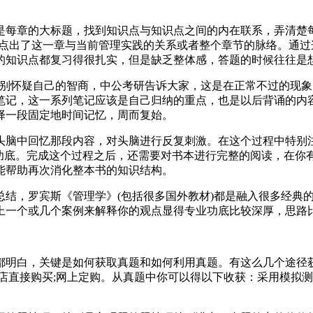
是每章的大标题，找到知识点与知识点之间的内在联系，弄清楚
言点出了这一章与当前管理实践的关系或者整个章节的脉络。通
的知识点都复习得很扎实，但是缺乏整体感，答题的时候往往是
请别怀疑自己的智商，中公考研告诉大家，这是在正常不过的现
笔记，这一系列笔记应该是自己归纳的重点，也是以后背诵的内
择一段固定地时间记忆，周而复始。
头脑中回忆那段内容，对头脑进行反复刺激。在这个过程中特别
业功底。完成这个过程之后，还需要对书本进行完整的阅读，在你
能帮助再次消化整本书的知识结构。
总结，罗宾斯《管理学》(包括很多国外教材)都是融入很多经典
上一个或几个案例来解释你的观点显得专业功底比较深厚，思路
都明白，关键是如何获取真题和如何利用真题。有这么几个途径
店直接购买;网上定购。从真题中你可以得以下收获：采用模拟