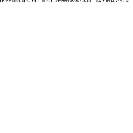
在线教育公 司，目前已经拥有8000+来自一线学府优秀师资